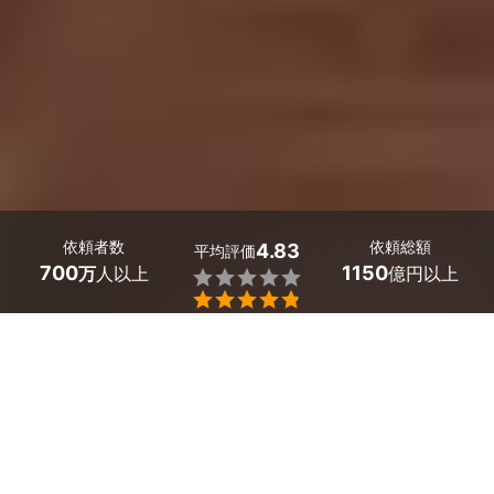
依頼者数
依頼総額
4.83
平均評価
700
1150
万
人以上
億円以上


最大５件
2分で依頼
見積が届く
プロを選ぶ
三重県菰野町の翻訳のサービス一覧