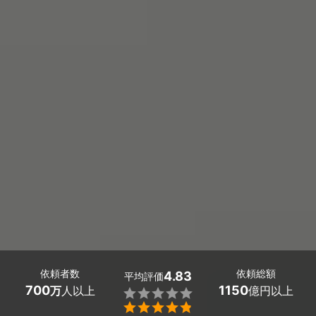
依頼者数
依頼総額
4.83
平均評価
700
1150
万
人以上
億円以上

