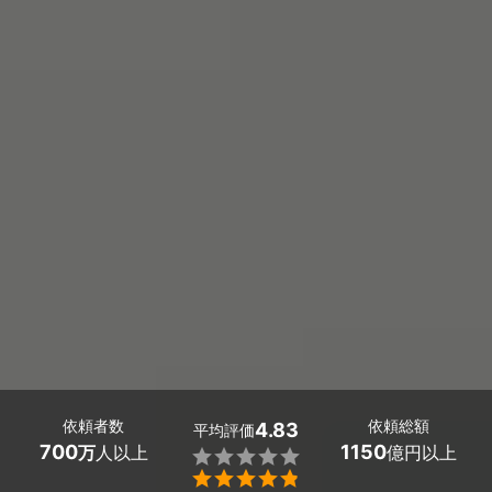
依頼者数
依頼総額
4.83
平均評価
700
1150
万
人以上
億円以上

