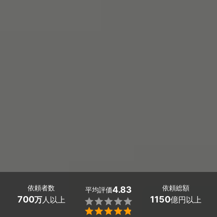
依頼者数
依頼総額
4.83
平均評価
700
1150
万
人以上
億円以上

