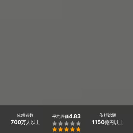
依頼者数
依頼総額
4.83
平均評価
700
1150
万
人以上
億円以上

