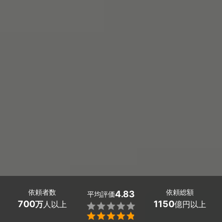
依頼者数
依頼総額
4.83
平均評価
700
1150
万
人以上
億円以上

