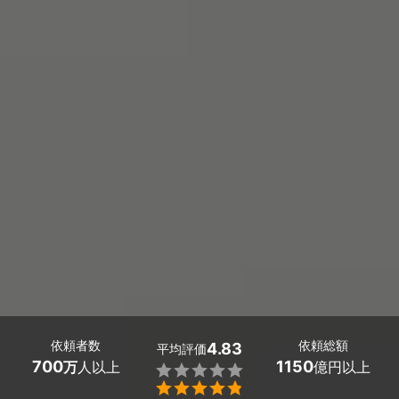
依頼者数
依頼総額
4.83
平均評価
700
1150
万
人以上
億円以上

