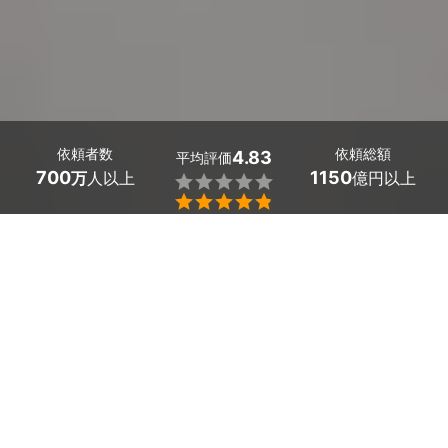
依頼者数
依頼総額
4.83
平均評価
700
1150
万
人以上
億円以上


最大５件
2分で依頼
見積が届く
プロを選ぶ
島根県知夫村の庭の手入れ業者を探しましょう。
庭のある一戸建て住宅は憧れですが、庭木の剪定や伐
採、草刈りなどの庭のお手入れは、負担も大きいです
ね。
プロの業者にサポートを依頼すれば、美しいお庭造りが
実現します。
島根県知夫村のおすすめ庭の手入れ業者