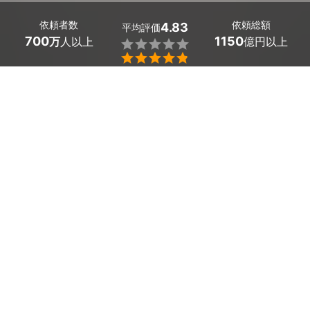
依頼者数
依頼総額
4.83
平均評価
700
1150
万
人以上
億円以上


最大５件
2分で依頼
見積が届く
プロを選ぶ
大阪府田尻町の庭の手入れ業者を探しましょう。
庭のある一戸建て住宅は憧れですが、庭木の剪定や伐
採、草刈りなどの庭のお手入れは、負担も大きいです
ね。
プロの業者にサポートを依頼すれば、美しいお庭造りが
実現します。
大阪府田尻町のおすすめ庭の手入れ業者
芝生の管理や草むしりなどは、業者におまかせして、も
っと気軽にガーデニングを楽しみましょう。
本格的な日本庭園から、小さなイングリッシュガーデン
はなまる造園 株式会社ジェネ
まで、あなたの理想の庭が手に入りますよ。
シス