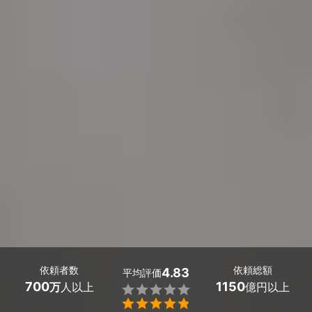
依頼者数
依頼総額
4.83
平均評価
700
1150
万
人以上
億円以上

