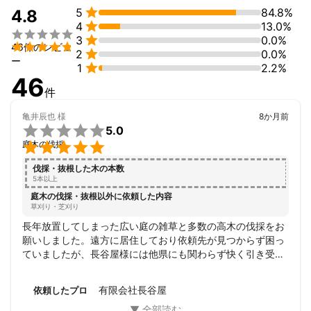

5
84.8%
す。

4.8

4
13.0%
個人様から法人様までお気軽にご相談ください。


3
0.0%
これまでの実績

46件のレビュ

2
0.0%
個人様　ご自宅ご実家、所有地所有物件等の樹木伐採、草刈り作
ー

1
2.2%
業など

46
件
法人様　会社内外、管理地管理物件等の樹木伐採、草刈り作業な
ど

亀井辰也
様
8か月前

5.0
アピールポイント

庭木の伐採
・お見積り完全無料にてお伺い致します。

伐採・抜根した木の本数
・各種作業に必要な許可資格を有し、責任持った作業の遂行を致
5本以上
します。

庭木の伐採・抜根以外に依頼した内容
・伐採、草刈り作業だけではなく、その他追加作業にも柔軟に対
草刈り・芝刈り
応致します。

長年放置してしまった広い庭の雑草と多数の高木の伐採をお
願いしました。遠方に居住しており依頼先が見つからず困っ
ていましたが、長谷屋様には他県にも関わらず快く引き受け
ていただきました。

見積もり書類等もご提出いただき明朗です。重機を使用し作
有限会社長谷屋
依頼したプロ
業が速く丁寧で細やかな気遣いが多々ありました。現地確認
が出来ない事に関し作業開始時と終了時には進捗状況を画像