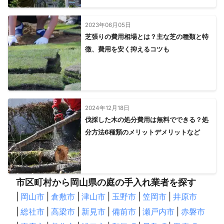
2023年06月05日
芝張りの費用相場とは？主な芝の種類と特
徴、費用を安く抑えるコツも
2024年12月18日
伐採した木の処分費用は無料でできる？処
分方法6種類のメリットデメリットなど
市区町村から岡山県の庭の手入れ業者を探す
|
岡山市
|
倉敷市
|
津山市
|
玉野市
|
笠岡市
|
井原市
|
総社市
|
高梁市
|
新見市
|
備前市
|
瀬戸内市
|
赤磐市