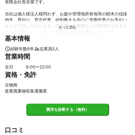
有限会社長谷屋です。

当社は個人様法人様問わず、お庭や管理地所有地等の樹木の伐採
倒木、草刈り、剪定作業、砂利敷きを中心に造園作業のお手伝い
をさせて頂いております。空き家、ご実家などの管理ができずそ
のまま放置しているような状況が近年増加傾向にあります。

基本情報
その他家屋内外の不用品や、倉庫やお店の不用品、空家などの片
付けや回収処分、ブロックや残土の処分,そしてハウスクリーニン
経験年数
6
年
従業員
5
人
グなど皆様の生活においての様々な分野のお手伝いをさせて頂い
営業時間
ています。

限られた少人数での作業ではありますが、年間実績も多数あり、
全日
8
:00〜
22
:00
作業後には お客様から「助かった」「綺麗になった」などお喜び
資格・免許
のお言葉も頂き、その言葉を励みに、作業はもちろん全体の品質
向上に努めています。

古物商
岡山県を中心に、中四国地区、関西西部地区なども対応地域とし
産業廃棄物収集運搬業
ており、遠方にお住いの為、なかなか現地の確認や打合せ、作業
当日に立会が難しい場合なども、立会無しで責任もって現地確認
や作業の遂行を致しますので安心してお任せ下さい。

費用を診断する（無料）
また法律の施行によって作業に必要不可欠な、庭園管理技能、伐
採倒木、草刈り、建設機械操縦資格、産業廃棄物収集運搬などの
各種資格許可を有し作業を行っております。

まだまだ不法投棄など悪質な違法行為が後を絶ちませんが、当社
口コミ
は不法投棄「0ゼロ」を目指して丁寧、安心、確実な作業を致しま