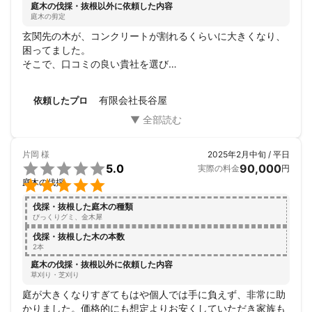
庭木の伐採・抜根以外に依頼した内容
庭木の剪定
玄関先の木が、コンクリートが割れるくらいに大きくなり、
困ってました。

そこで、口コミの良い貴社を選び

遠方でもあるのに、時間もピッタリで

丁寧に対応してくれ、家の周囲がスッキリしました。ありが
有限会社長谷屋
依頼したプロ
とうございました。

お値段も低価格でよかったです。
片岡
様
2025年2月中旬 / 平日

5.0
90,000
実際の料金
円

庭木の伐採
伐採・抜根した庭木の種類
びっくりグミ、金木犀
伐採・抜根した木の本数
2本
庭木の伐採・抜根以外に依頼した内容
草刈り・芝刈り
庭が大きくなりすぎてもはや個人では手に負えず、非常に助
かりました。価格的にも想定よりお安くしていただき家族も