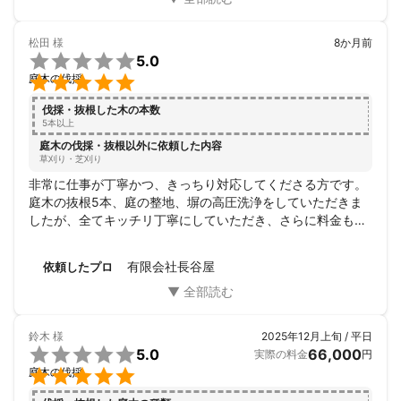
で報告していただきました。

また、決済時にもこちらの都合に合わせてくださりとても助
松田
様
8か月前
かり、お詫びとお礼を申し上げます。


5.0
長谷屋様から今後もお付き合いいただけるとの嬉しい連絡を

庭木の伐採
いただいています。良い職人様に出会えて良かったです。

この度はありがとうございました。
伐採・抜根した木の本数
5本以上
庭木の伐採・抜根以外に依頼した内容
草刈り・芝刈り
非常に仕事が丁寧かつ、きっちり対応してくださる方です。

庭木の抜根5本、庭の整地、塀の高圧洗浄をしていただきま
したが、全てキッチリ丁寧にしていただき、さらに料金もす
ごくリーズナブルでした。

また、何かあった際は必ず長谷屋さんにお願いしようと思い
有限会社長谷屋
依頼したプロ
ます。

今回は本当にありがとうございました☺︎
鈴木
様
2025年12月上旬 / 平日

5.0
66,000
実際の料金
円

庭木の伐採