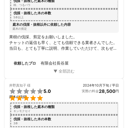
伐採・抜根した庭木の種類
柿、つるバラ
伐採・抜根した木の本数
5本以上
庭木の伐採・抜根以外に依頼した内容
庭木の剪定
果樹の伐採、剪定をお願いしました。

チャットの返信も早く、とても信頼できる業者さんでした。

当日も、とても丁寧に説明、作業していただけて、次もぜひ
お願いしたいと思いました。

ありがとうごさいました。
有限会社長谷屋
依頼したプロ
井野真知子
様
2024年10月下旬 / 平日

5.0
28,500
実際の料金
円

庭木の伐採
伐採・抜根した庭木の種類
キンモクセイ
伐採・抜根した木の本数
3本