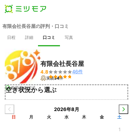
有限会社長谷屋の評判・口コミ
日程
詳細
口コミ
写真
有限会社長谷屋
46
件
4.8


実績
34
件
事業者確認済
空き状況から選ぶ
2026年8月
日
月
火
水
木
金
土
1