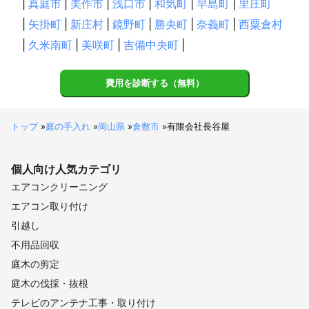
|
真庭市
|
美作市
|
浅口市
|
和気町
|
早島町
|
里庄町
|
矢掛町
|
新庄村
|
鏡野町
|
勝央町
|
奈義町
|
西粟倉村
|
久米南町
|
美咲町
|
吉備中央町
|
費用を診断する（無料）
トップ
»
庭の手入れ
»
岡山県
»
倉敷市
»
有限会社長谷屋
個人向け
人気カテゴリ
エアコンクリーニング
エアコン取り付け
引越し
不用品回収
庭木の剪定
庭木の伐採・抜根
テレビのアンテナ工事・取り付け