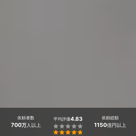
依頼者数
依頼総額
4.83
平均評価
700
1150
万
人以上
億円以上

