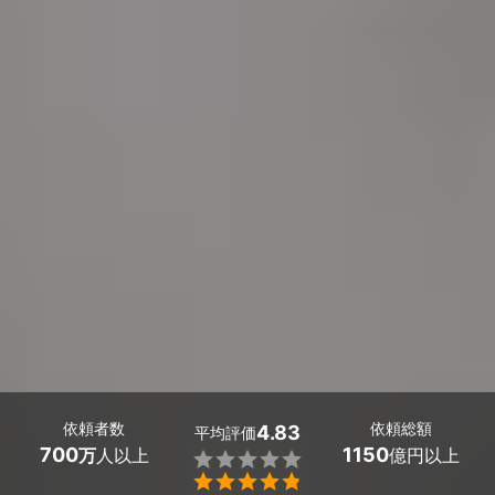
依頼者数
依頼総額
4.83
平均評価
700
1150
万
人以上
億円以上

