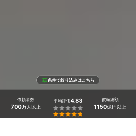
条件で絞り込みはこちら
依頼者数
依頼総額
4.83
平均評価
700
1150
万
人以上
億円以上


条件を選択して
最適な
プロ
を見つけましょう