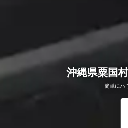
沖縄県粟国
簡単にハ