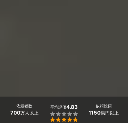
依頼者数
依頼総額
4.83
平均評価
700
1150
万
人以上
億円以上

