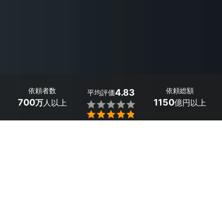
依頼者数
依頼総額
4.83
平均評価
700
1150
万
人以上
億円以上


最大５件
2分で依頼
見積が届く
プロを選ぶ
目次
1
埼玉県吉見町のおすすめカメラマン
2
埼玉県吉見町のビジネス向けカメラマンを依