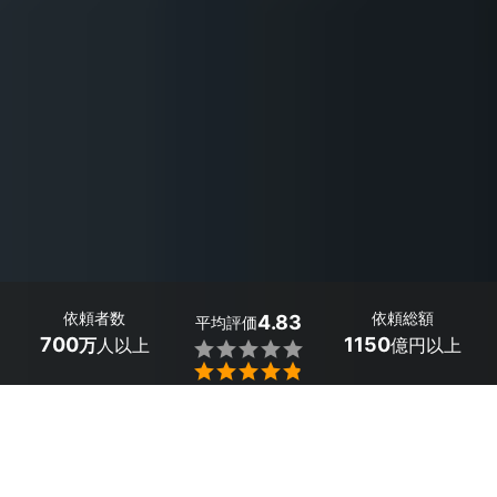
依頼者数
依頼総額
4.83
平均評価
700
1150
万
人以上
億円以上


最大５件
2分で依頼
見積が届く
プロを選ぶ