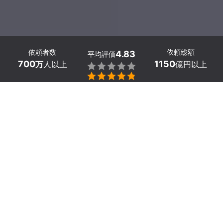
依頼者数
依頼総額
4.83
平均評価
700
1150
万
人以上
億円以上


ミツモアなら静岡県東伊豆町の水道の水漏れ修理業者を
料金や口コミで比較できます。
キッチンや洗面所、洗濯
機、浴室などで突然発生した水漏れや、原因のわからな
い水回りトラブルも、プロにしっかり修理してもらいま
しょう。
静岡県東伊豆町での水道水漏れ修理の料金相場は、
7,590円～
です。
簡単な質問に答えるだけで近くの業者
から見積もりが届き、チャットで日程や作業内容を調整
できます。