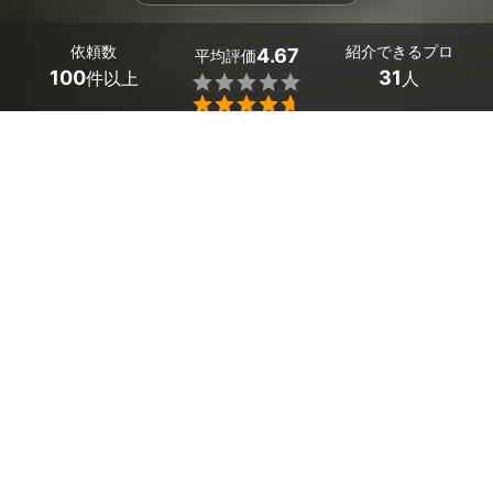
依頼数
紹介できるプロ
4.67
平均評価
100
31
件以上
人


条件を選択して
最適なプロを見つけましょう
エリア
熊本県 -
（未選択）
31
絞り込む
件
ミツモアなら熊本県の給湯器の交換・修理・取り付け
（ガス・灯油・電気）の優良業者を、料金や口コミなど
複数の条件で比較できます。突然お湯が出なくなった緊
急時も、最短で即日対応できるプロが駆けつけてくれて