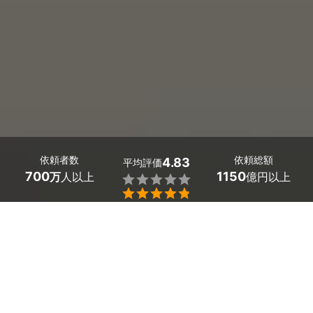
依頼者数
依頼総額
4.83
平均評価
700
1150
万
人以上
億円以上


ミツモアなら大分県の洗面所クリーニングの優良業者
を、料金や口コミなど複数の条件で比較できます。鏡の
水垢やくすみ、蛇口のカルキ汚れ、洗面ボウルの黒ず
み・石けんカスも、プロの技術でスッキリ除去。費用相
場は
7,700～9,800円
ほどで、現在地から近くの優良業
者を手間なく見つけられます。