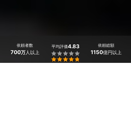
依頼者数
依頼総額
4.83
平均評価
700
1150
万
人以上
億円以上


熊本県小国町のテレビ配線・設置の業者探しはミツモア
で。
 新しいテレビを買ったとき、引越しをしてテレビを設置
し直したいとき、テレビの配線がストレスになっている人
はいませんか？
 最近は、テレビを壁掛けにして、すっきりとしたインテ
リアを目指している人も多いですが、設置場所によって
は、コードやケーブルの延長、ブースターの接続など、問
題が発生することもあります。