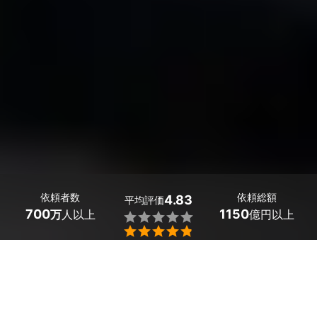
依頼者数
依頼総額
4.83
平均評価
700
1150
万
人以上
億円以上


愛媛県西条市のテレビ配線・設置の業者探しはミツモア
で。
 新しいテレビを買ったとき、引越しをしてテレビを設置
し直したいとき、テレビの配線がストレスになっている人