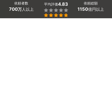
依頼者数
依頼総額
4.83
平均評価
700
1150
万
人以上
億円以上


ミツモアなら鳥取県日吉津村のトイレクリーニングの優
良業者を、料金や口コミなど複数の条件で比較できま
す。「便器にこびりついた尿石、黄ばみ」「掃除しても
消えない臭いや黒ずみ」も、プロの専用洗剤と技術です
っきり解消。費用相場は
8,000～10,000円
ほどで、現
在地から近くの優良業者を手間なく見つけられます。
鳥取県日吉津村のおすすめトイレクリーニング業者
株式会社 K-STYLE
12,000
トイレ掃除（1台）
円