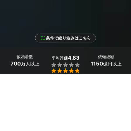
条件で絞り込みはこちら
依頼者数
依頼総額
4.83
平均評価
700
1150
万
人以上
億円以上


条件を選択して
最適なプロを見つけましょう
対応規模・形態
（未選択）
プロの特長
（未選択）