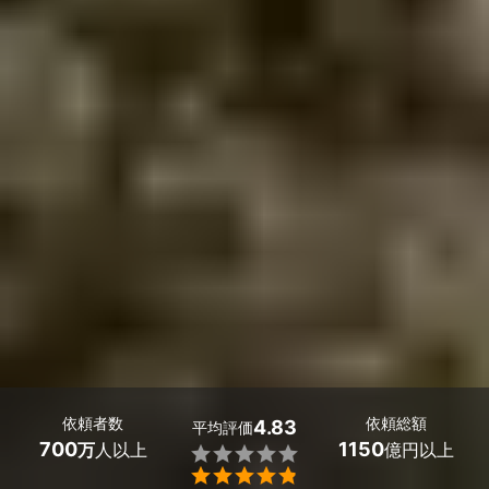
依頼者数
依頼総額
4.83
平均評価
700
1150
万
人以上
億円以上

