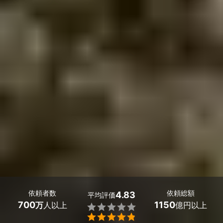
依頼者数
依頼総額
4.83
平均評価
700
1150
万
人以上
億円以上

