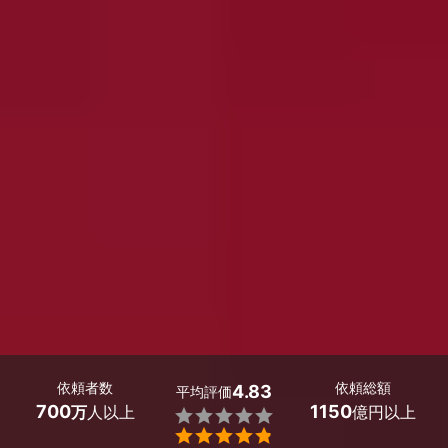
依頼者数
依頼総額
4.83
平均評価
700
1150
万
人以上
億円以上

