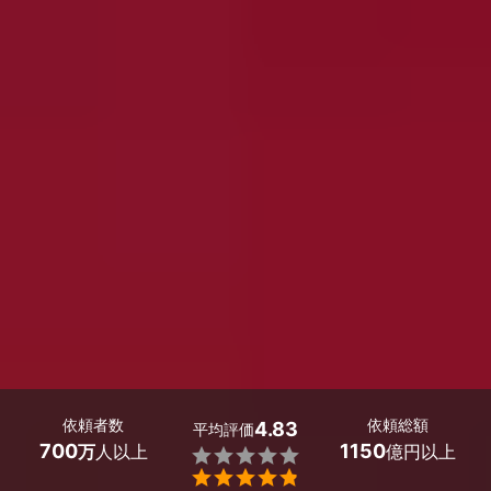
依頼者数
依頼総額
4.83
平均評価
700
1150
万
人以上
億円以上

