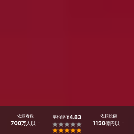
依頼者数
依頼総額
4.83
平均評価
700
1150
万
人以上
億円以上

