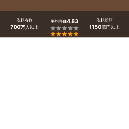
依頼者数
依頼総額
4.83
平均評価
700
1150
万
人以上
億円以上


ミツモアなら兵庫県西脇市の防犯カメラ設置の優良業者
を、料金や口コミなど複数の条件で比較できます。玄
関・勝手口、駐車場や庭などにカメラを設置したい時、
設置場所や台数の提案からプロに任せられます。費用相
場は
防犯カメラの設置で11,000～12,100円
ほどで、現
在地から近くのおすすめ業者を手間なく見つけられま
す。
兵庫県西脇市のおすすめ防犯カメラ設置業者