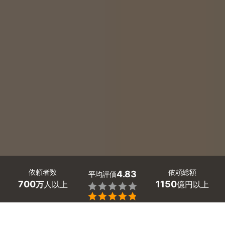
依頼者数
依頼総額
4.83
平均評価
700
1150
万
人以上
億円以上


ミツモアなら岡山県井原市の遺品整理・生前整理の優良