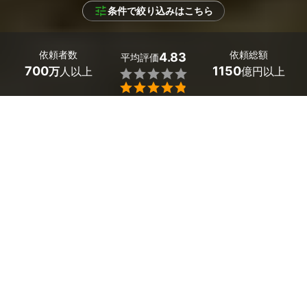
条件で絞り込みはこちら
依頼者数
依頼総額
4.83
平均評価
700
1150
万
人以上
億円以上


条件を選択して
最適なプロを見つけましょう
依頼内容
（未選択）
22
絞り込む
件
長野県小布施町の芝張りの業者探しはミツモアで。手入れ
の行き届いた青々とした芝生が広がる庭は、気持ちがいい
空間です。