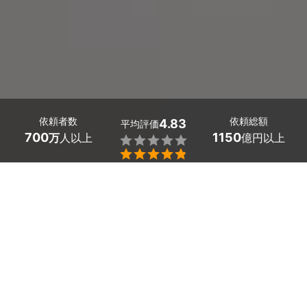
依頼者数
依頼総額
4.83
平均評価
700
1150
万
人以上
億円以上


滋賀県彦根市のダニ駆除・害虫駆除の業者探しはミツモア
新築の家でも、いつのまにか侵入している害虫。ゲジゲジ
やヤスデ、ダンゴムシにチャタテムシ、カイガラムシ、ナ
メクジ、蜘蛛など、害がないと分かっても、目につくと気
持ちが悪いもの。まして、マダニやムカデ、チャドクガや
トコジラミなど、人間に害を及ぼす虫は、一刻も早く駆除