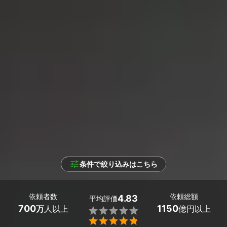
条件で絞り込みはこちら
依頼者数
依頼総額
4.83
平均評価
700
1150
万
人以上
億円以上

