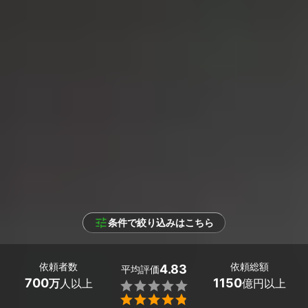
条件で絞り込みはこちら
依頼者数
依頼総額
4.83
平均評価
700
1150
万
人以上
億円以上

