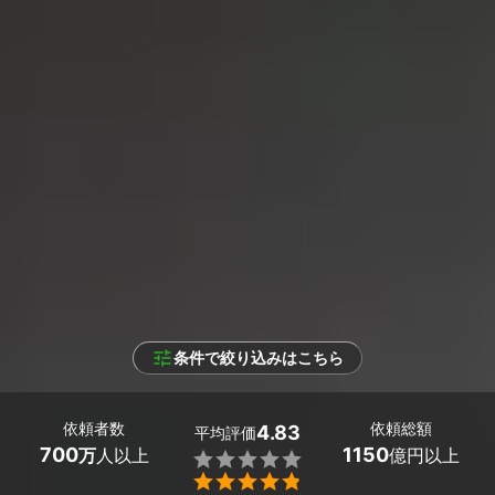
条件で絞り込みはこちら
依頼者数
依頼総額
4.83
平均評価
700
1150
万
人以上
億円以上

