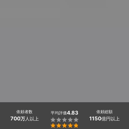
依頼者数
依頼総額
4.83
平均評価
700
1150
万
人以上
億円以上

