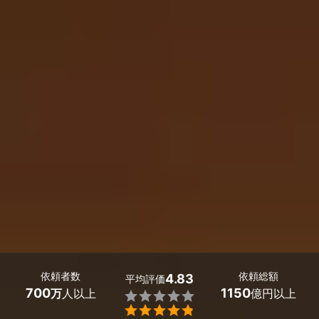
依頼者数
依頼総額
4.83
平均評価
700
1150
万
人以上
億円以上

