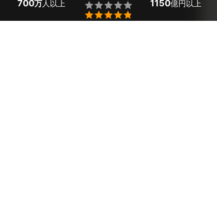
700
1150
万
人以上
億円以上


ミツモアなら埼玉県加須市のふすまの張り替えの優良業
者を、料金や口コミなど複数の条件で比較できます。
「古くなって色あせてきた」「来客があるので張り替え
たい」というふすまも、プロの技術でしっかり仕上げ。
費用相場は
標準サイズのふすま紙1面で2,700～13,000
円
ほどで、現在地から近くのおすすめ業者を手間なく見
つけられます。
埼玉県加須市のおすすめふすま張り替え業者
ほほえみ工房佐野
ふすま張り替え（190×95cmの
5,000
円
標準サイズ1枚分）