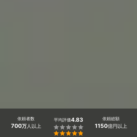
依頼者数
依頼総額
4.83
平均評価
700
1150
万
人以上
億円以上

