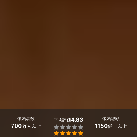
依頼者数
依頼総額
4.83
平均評価
700
1150
万
人以上
億円以上

