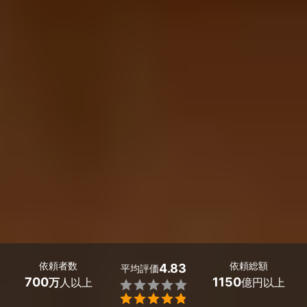
依頼者数
依頼総額
4.83
平均評価
700
1150
万
人以上
億円以上

