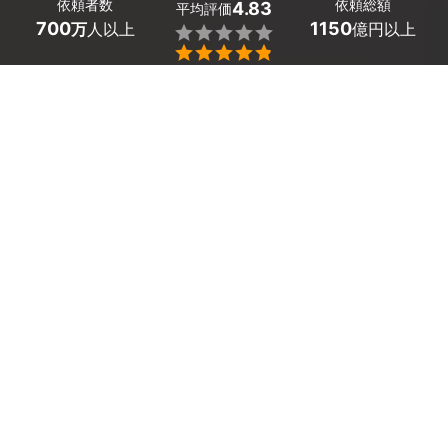
依頼者数
依頼総額
4.83
平均評価
700
1150
万
人以上
億円以上


条件を選択して
最適なプロを見つけましょう
エリア
石川県 -
（未選択）
5
絞り込む
件
石川県の就業規則・雇用契約書作成に強い社労士探しはミ
ツモアで。
従業員が10人以上になったら作成が必要な就業規則は、
いわば会社のルールブック。
就業規則の作成は社労士に依頼することができます。専門
家である社労士なら労務トラブルを適切に予防するととも