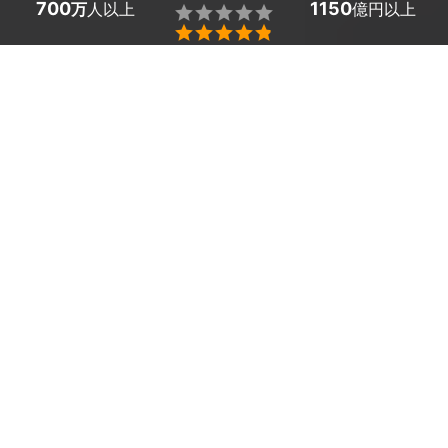
700
1150
万
人以上
億円以上


静岡県河津町の引っ掛けシーリングやローゼットの取り付
け・交換業者探しはミツモアで。
「シーリングライトを購入したのはいいが、取り付けがで
きない」「天井が高くて届かない」といったお悩みはあり
ませんか？
最近では、シーリングライトはお部屋全体の雰囲気を変え
ることができるので、インテリアとして使用している方が
増えています。シーリングライトは天井に設置するため、
施工時に落下や漏電の危険があります。築年数が経ってい
るお家の場合、直接配線に触っての施工になるため、電気
工事士の資格取得者のみ施工可能です。
危険で手間がかかる作業はプロにお任せしましょう。
ミツモアにいるシーリングライトの取り付け・交換業者は
実際に作業するだけでなく、お客様の質問に対しても迅速
にお答えしています。
まずは、見積もりを取ってみましょう。