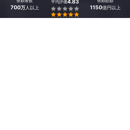
依頼者数
依頼総額
4.83
平均評価
700
1150
万
人以上
億円以上


ミツモアなら大分県豊後高田市の絨毯・カーペットのク
リーニングの優良業者を、料金や口コミなど複数の条件
で比較できます。ウールやナイロンだけでなく繊細な素
材も、プロの技術で縮み・色落ちなくすっきり丸洗い。
費用相場は
10㎡以下のウール・ナイロン製のカーペット
で9,600～18,000円
ほどで、現在地から近くの優良業
者を手間なく見つけられます。
大分県豊後高田市のおすすめカーペットクリーニン
グ業者
Attreboot（アットリブート）