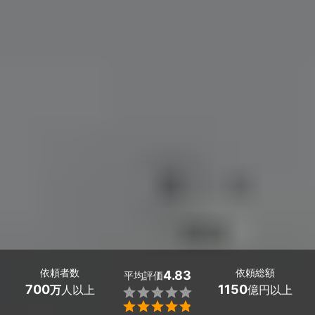
依頼者数
依頼総額
4.83
平均評価
700
1150
万
人以上
億円以上

