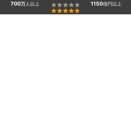
700
1150
万
人以上
億円以上


千葉県香取市の身辺調査・素行調査の探偵探しはミツモア
で。
結婚前に婚約者の身辺調査をしておきたい、浮気相手の身
元を調査したい、ビジネスパートナーとなる方の素行調査
をしたい。
そんな要望のある方は、探偵・興信所に調査を依頼しまし
ょう。名前や住所が知りたいだけの方も、経歴・学歴・評
判や交友関係まで知りたい方も、親身に対応していただけ
ます。
「口コミを読んで信頼のおける会社を選びたい」「追加料
金の発生しない、明朗会計の会社がいい」と思っている方
こそ、お試しを。
身辺調査・身元調査のプロの複探偵・興信所、複数社から
見積もりと提案が届きます。 
かんたん・お得な見積もり体験を、ミツモアで。