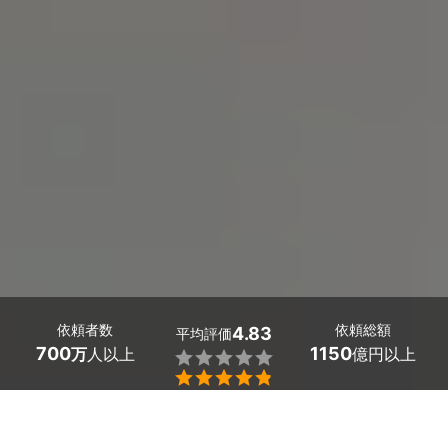
依頼者数
依頼総額
4.83
平均評価
700
1150
万
人以上
億円以上


千葉県富津市の身辺調査・素行調査の探偵探しはミツモア
で。