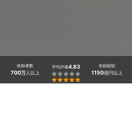
依頼者数
依頼総額
4.83
平均評価
700
1150
万
人以上
億円以上


千葉県印西市の身辺調査・素行調査の探偵探しはミツモア
で。
結婚前に婚約者の身辺調査をしておきたい、浮気相手の身
元を調査したい、ビジネスパートナーとなる方の素行調査
をしたい。
そんな要望のある方は、探偵・興信所に調査を依頼しまし